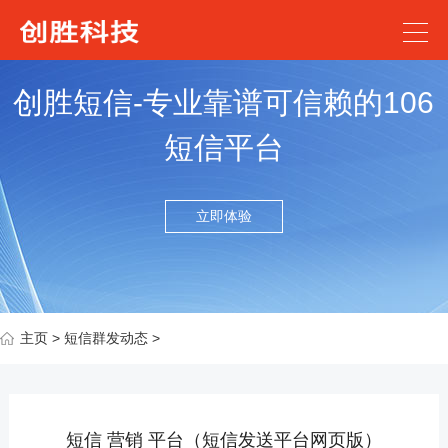
创胜短信-专业靠谱可信赖的106
短信平台
立即体验
主页
>
短信群发动态
>
短信 营销 平台（短信发送平台网页版）