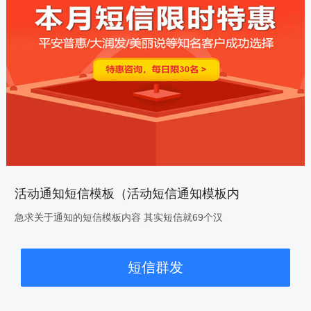
活动通知短信模板（活动短信通知模板内
急求关于通知的短信模板内容 其实短信就69个汉
短信群发