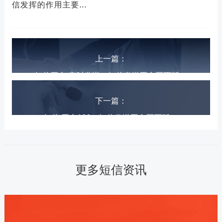
信发挥的作用主要...
上一篇：
短信平台 定时发送（短信发送平台网页版）
下一篇：
短信 平台106（短信发送平台网页版）
更多短信资讯