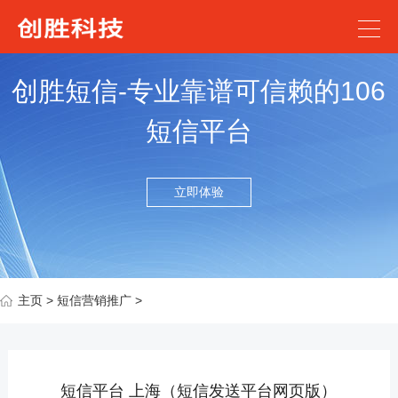
创胜短信-专业靠谱可信赖的106
短信平台
立即体验
主页
>
短信营销推广
>
短信平台 上海（短信发送平台网页版）