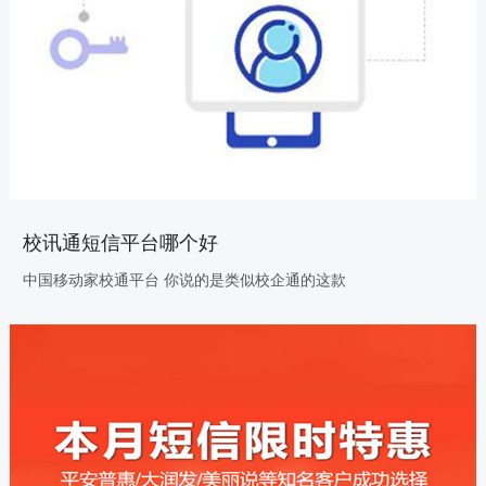
校讯通短信平台哪个好
中国移动家校通平台 你说的是类似校企通的这款