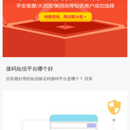
接码短信平台哪个好
目前最好用的短信验证码接码平台是哪个？ 目前