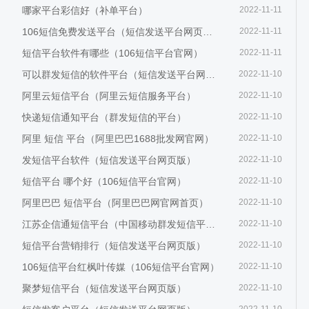
哪家平台彩信好（补单平台）
2022-11-11
106短信免费发送平台（短信发送平台网页版）
2022-11-11
短信平台软件有哪些（106短信平台官网）
2022-11-11
可以群发短信的软件平台（短信发送平台网页版
2022-11-10
阿里云短信平台（阿里云短信服务平台）
2022-11-10
快递短信通知平台（群发短信的平台）
2022-11-10
阿里 短信 平台（阿里巴巴1688批发网官网）
2022-11-10
发短信平台软件（短信发送平台网页版）
2022-11-10
短信平台 哪个好（106短信平台官网）
2022-11-10
阿里巴巴 短信平台（阿里巴巴网官网首页）
2022-11-10
江苏企信通短信平台（中国移动群发短信平台）
2022-11-10
短信平台营销排行（短信发送平台网页版）
2022-11-10
106短信平台红枫叶传媒（106短信平台官网）
2022-11-10
聚梦短信平台（短信发送平台网页版）
2022-11-10