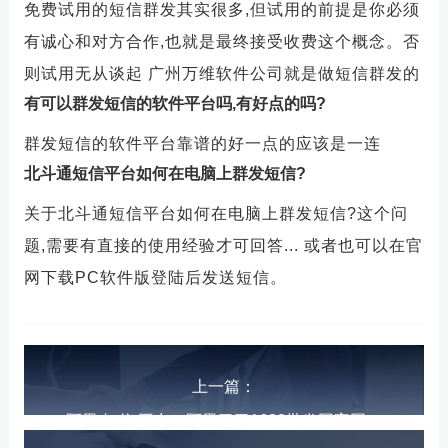
免费试用的短信群发其实很多,但试用的前提是你必须
有诚心和对方合作,也就是最终接受收费这个概念。否
则试用无从谈起 广州万维软件公司就是做短信群发的
有可以群发短信的软件平台吗,有好点的吗?
群发短信的软件平台靠谱的好一点的应该是一连
北斗通短信平台如何在电脑上群发短信?
关于北斗通短信平台如何在电脑上群发短信?这个问
题,需要有直接的使用经验才可回答... 或者也可以在官
网下载PC软件版登陆后发送短信。
上一篇：
阿里 短信 平台（阿里巴巴1688批发网官网）