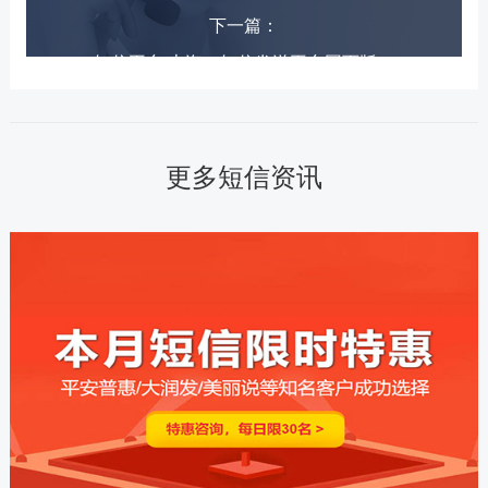
下一篇：
短信平台 上海（短信发送平台网页版）
更多短信资讯