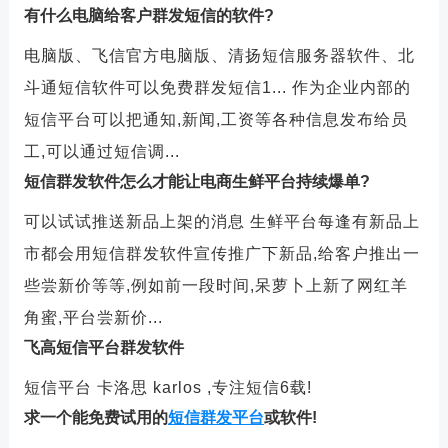
有什么电脑给客户群发短信的软件?
电脑版、飞信官方电脑版、清扬短信服务器软件、北
斗通短信软件可以免费群发短信1... 作为企业内部的
短信平台可以把通知,新闻,工资等各种信息发布给员
工,可以通过短信调...
短信群发软件怎么才能让电商生鲜平台持续爆单?
可以试试推送新品上架的消息 生鲜平台每逢有新品上
市都会用短信群发软件宣传推广下新品,给客户推出一
些尝新价等等,例如前一段时间,呆萝卜上新了网红羊
角蜜,平台尝新价...
飞高短信平台群发软件
短信平台 卡洛思 karlos ,专注短信6载!
求一个能免费试用的
短信群发平台
或软件!