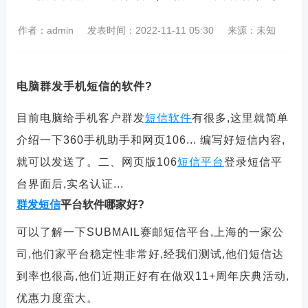
作者：admin
发表时间：2022-11-11 05:30
来源：未知
电脑群发手机短信的软件?
目前电脑给手机客户群发
短信软件
有很多,这里就简单
介绍一下360手机助手和网页106... 编写好短信内容,
就可以发送了。二、网页版106
短信平台
登录短信平
台界面后,实名认证...
群发短信
平台软件哪家好?
可以了解一下SUBMAIL赛邮短信平台,上海的一家公
司,他们家平台稳定性非常好,经我们测试,他们短信达
到率也很高,他们近期正好有在做双11+周年庆典活动,
优惠力度蛮大。