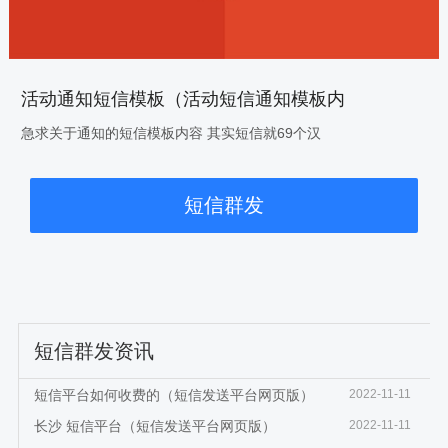
活动通知短信模板（活动短信通知模板内
急求关于通知的短信模板内容 其实短信就69个汉
短信群发
短信群发资讯
短信平台如何收费的（短信发送平台网页版）
2022-11-11
长沙 短信平台（短信发送平台网页版）
2022-11-11