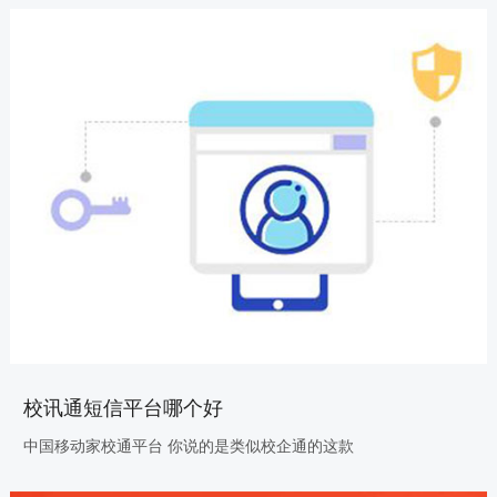
校讯通短信平台哪个好
中国移动家校通平台 你说的是类似校企通的这款