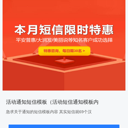
活动通知短信模板（活动短信通知模板内
急求关于通知的短信模板内容 其实短信就69个汉