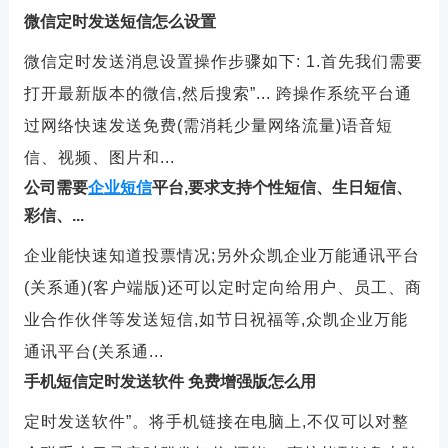
微信定时发送短信怎么设置
微信定时发送消息设置操作步骤如下: 1.首先我们需要
打开最新版本的微信,然后搜索”... 跨操作系统平台通
过网络快速发送免费(需消耗少量网络流量)语音短
信、视频、图片和...
公司需要
企业短信
平台,要求支持个性短信、生日短信、
彩信、...
企业能快速知道投票情况;另外众凯企业万能通讯平台
(关系通)(客户端版)还可以定时定向给用户、员工、商
业合作伙伴等发送短信,如节日祝福等,众凯企业万能
通讯平台(关系通...
手机短信定时发送软件 免费增强版怎么用
定时发送软件”。将手机链接在电脑上,不仅可以对整