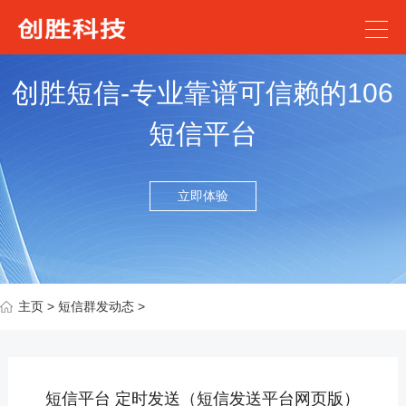
创胜短信-专业靠谱可信赖的106
短信平台
立即体验
主页
>
短信群发动态
>
短信平台 定时发送（短信发送平台网页版）