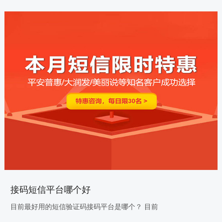
接码短信平台哪个好
目前最好用的短信验证码接码平台是哪个？ 目前