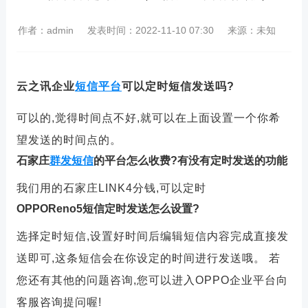
作者：admin
发表时间：2022-11-10 07:30
来源：未知
云之讯企业
短信平台
可以定时短信发送吗?
可以的,觉得时间点不好,就可以在上面设置一个你希
望发送的时间点的。
石家庄
群发短信
的平台怎么收费?有没有定时发送的功能
我们用的石家庄LINK4分钱,可以定时
OPPOReno5短信定时发送怎么设置?
选择定时短信,设置好时间后编辑短信内容完成直接发
送即可,这条短信会在你设定的时间进行发送哦。 若
您还有其他的问题咨询,您可以进入OPPO企业平台向
客服咨询提问喔!