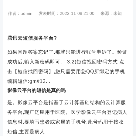
作者：admin
发表时间：2022-11-08 21:00
来源：未知
腾讯云短信服务平台?
如果问题答案忘记了,那就只能进行账号申诉了。验证
成功后,输入新密码即可。 3.2)短信找回密码方式 点
击【短信找回密码】,您只需要用您QQ所绑定的手机
编辑短信:gm#12...
影像云平台的短信是真的吗
是。影像云平台是指基于云计算基础结构的云计算服
务平台,现广泛应用于医院。医学影像云平台登记病人
信息时,要填写患者或家属的手机号,此号码用于接收
短信,主要是病人...