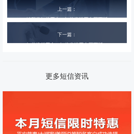
上一篇：
一键群发短信平台（短信发送平台网页版）
下一篇：
短信推送平台（短信发送平台网页版）
更多短信资讯