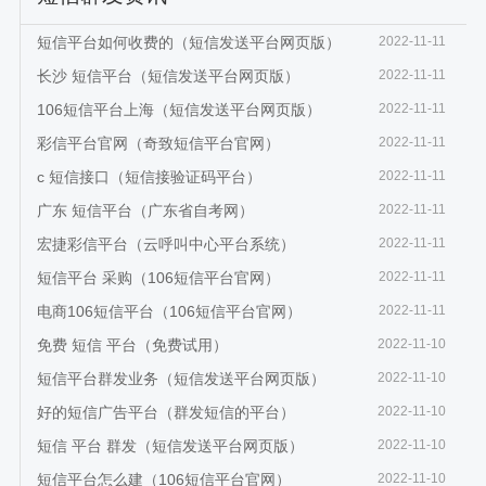
短信平台如何收费的（短信发送平台网页版）
2022-11-11
长沙 短信平台（短信发送平台网页版）
2022-11-11
106短信平台上海（短信发送平台网页版）
2022-11-11
彩信平台官网（奇致短信平台官网）
2022-11-11
c 短信接口（短信接验证码平台）
2022-11-11
广东 短信平台（广东省自考网）
2022-11-11
宏捷彩信平台（云呼叫中心平台系统）
2022-11-11
短信平台 采购（106短信平台官网）
2022-11-11
电商106短信平台（106短信平台官网）
2022-11-11
免费 短信 平台（免费试用）
2022-11-10
短信平台群发业务（短信发送平台网页版）
2022-11-10
好的短信广告平台（群发短信的平台）
2022-11-10
短信 平台 群发（短信发送平台网页版）
2022-11-10
短信平台怎么建（106短信平台官网）
2022-11-10