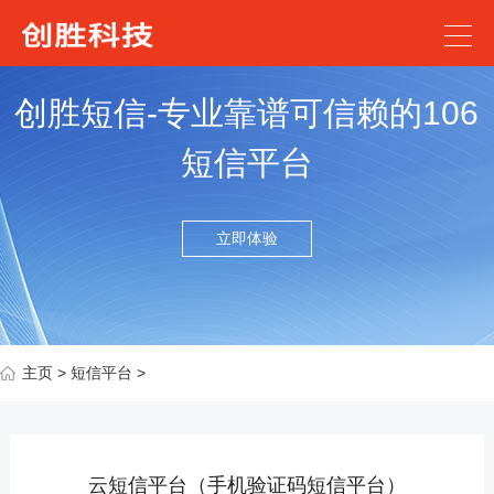
创胜短信-专业靠谱可信赖的106
短信平台
立即体验
主页
>
短信平台
>
云短信平台（手机验证码短信平台）