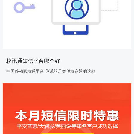
校讯通短信平台哪个好
中国移动家校通平台 你说的是类似校企通的这款