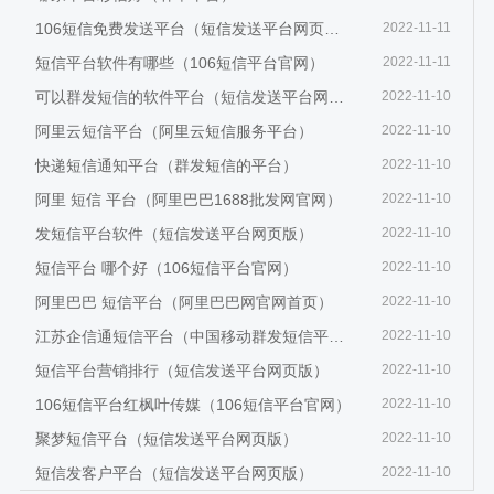
106短信免费发送平台（短信发送平台网页版）
2022-11-11
短信平台软件有哪些（106短信平台官网）
2022-11-11
可以群发短信的软件平台（短信发送平台网页版
2022-11-10
阿里云短信平台（阿里云短信服务平台）
2022-11-10
快递短信通知平台（群发短信的平台）
2022-11-10
阿里 短信 平台（阿里巴巴1688批发网官网）
2022-11-10
发短信平台软件（短信发送平台网页版）
2022-11-10
短信平台 哪个好（106短信平台官网）
2022-11-10
阿里巴巴 短信平台（阿里巴巴网官网首页）
2022-11-10
江苏企信通短信平台（中国移动群发短信平台）
2022-11-10
短信平台营销排行（短信发送平台网页版）
2022-11-10
106短信平台红枫叶传媒（106短信平台官网）
2022-11-10
聚梦短信平台（短信发送平台网页版）
2022-11-10
短信发客户平台（短信发送平台网页版）
2022-11-10