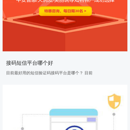
接码短信平台哪个好
目前最好用的短信验证码接码平台是哪个？ 目前