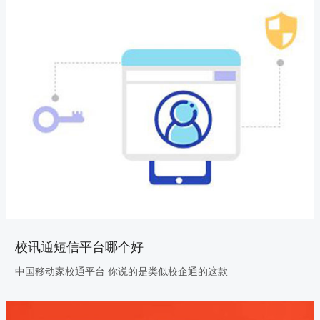
校讯通短信平台哪个好
中国移动家校通平台 你说的是类似校企通的这款