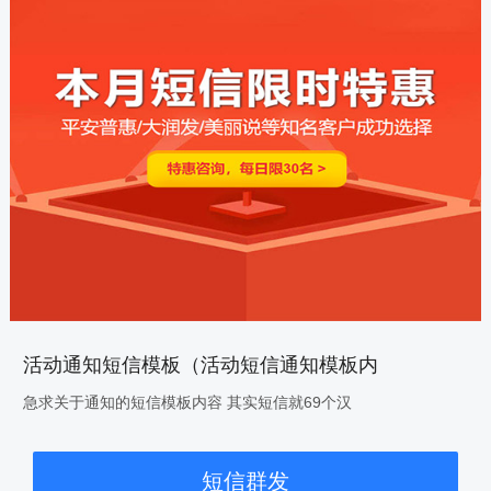
活动通知短信模板（活动短信通知模板内
急求关于通知的短信模板内容 其实短信就69个汉
短信群发