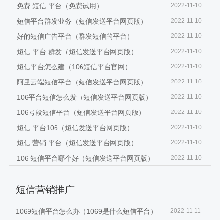
免费 短信 平台（免费试用）
2022-11-10
短信平台群发业务（短信发送平台网页版）
2022-11-10
好的短信广告平台（群发短信的平台）
2022-11-10
短信 平台 群发（短信发送平台网页版）
2022-11-10
短信平台怎么建（106短信平台官网）
2022-11-10
阿里云端短信平台（短信发送平台网页版）
2022-11-10
106平台短信怎么发（短信发送平台网页版）
2022-11-10
106号段短信平台（短信发送平台网页版）
2022-11-10
短信 平台106（短信发送平台网页版）
2022-11-10
短信 营销 平台（短信发送平台网页版）
2022-11-10
106 短信平台哪个好（短信发送平台网页版）
2022-11-10
短信营销推广
1069短信平台怎么办（1069是什么短信平台）
2022-11-11