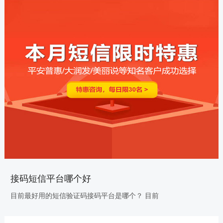
接码短信平台哪个好
目前最好用的短信验证码接码平台是哪个？ 目前