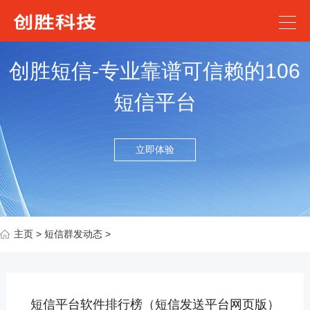
创胜短信-专业靠谱可信赖的106
短信平台
立即体验
主页
>
短信群发动态
>
短信平台软件排行榜（短信发送平台网页版）