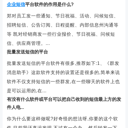
企业短信
平台软件的作用是什么?
郑对员工发一些通知、节日祝福、活动、问候短信、
招聘短信、公告订阅、日程提醒、内部信息州沟通等
等 凯对经销商发一些行业报价、节日祝福、问候短
信、供应商管理。...
批量发送短信的平台
批量发送短信的平台软件有很多,推荐如下:1、《群发
消息助手》这款软件支持的设置还是很多的,简单来说
软件不仅支持短信的一些群发,在一些聊天的软件上也
是可以运用的,在...
有没有什么软件或平台可以把自己收到的短信最上方的发
件人电...
你为什么要这样做呢?好奇怪的想法呀,你要的这个软
件,目前我还真没发现,不过有一个办... 然后转发一下