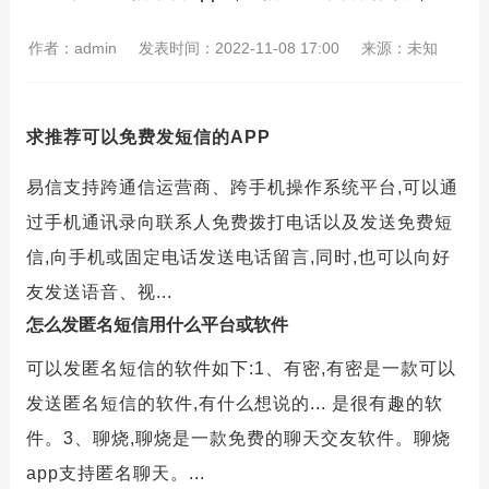
作者：admin
发表时间：2022-11-08 17:00
来源：未知
求推荐可以免费发短信的APP
易信支持跨通信运营商、跨手机操作系统平台,可以通
过手机通讯录向联系人免费拨打电话以及发送免费短
信,向手机或固定电话发送电话留言,同时,也可以向好
友发送语音、视...
怎么发匿名短信用什么平台或软件
可以发匿名短信的软件如下:1、有密,有密是一款可以
发送匿名短信的软件,有什么想说的... 是很有趣的软
件。3、聊烧,聊烧是一款免费的聊天交友软件。聊烧
app支持匿名聊天。...