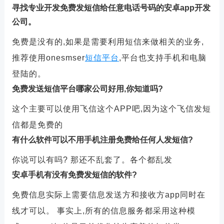
寻找专业开发免费发短信给任意电话号码的安卓app开发
公司。
免费是没有的,如果是需要利用短信来做相关的业务,
推荐使用onesmser
短信平台
,平台也支持手机和电脑
登陆的。
免费发送短信平台哪家公司好用,你知道吗?
这个主要可以使用飞信这个APP吧,因为这个飞信发短
信都是免费的
有什么软件可以不用手机注册免费给任何人发短信?
你说可以有吗? 那还不乱套了。各个都乱发
安卓手机有没有免费发短信的软件?
免费信息实际上需要信息发送方和接收方app同时在
线才可以。 事实上,所有的信息服务都采用这种模