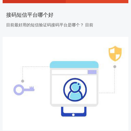
接码短信平台哪个好
目前最好用的短信验证码接码平台是哪个？ 目前