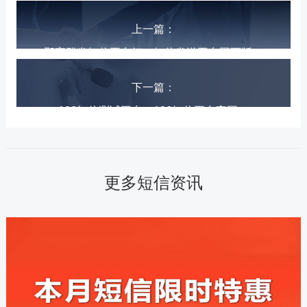
上一篇：
那家群发短信平台好（短信发送平台网页版）
下一篇：
106短信测试平台（106短信平台官网）
更多短信资讯