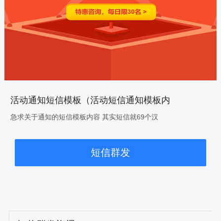
活动通知短信模板（活动短信通知模板内
急求关于通知的短信模板内容 其实短信就69个汉
短信群发