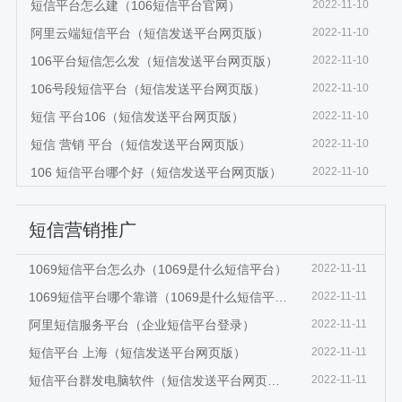
短信平台怎么建（106短信平台官网）
2022-11-10
阿里云端短信平台（短信发送平台网页版）
2022-11-10
106平台短信怎么发（短信发送平台网页版）
2022-11-10
106号段短信平台（短信发送平台网页版）
2022-11-10
短信 平台106（短信发送平台网页版）
2022-11-10
短信 营销 平台（短信发送平台网页版）
2022-11-10
106 短信平台哪个好（短信发送平台网页版）
2022-11-10
短信营销推广
1069短信平台怎么办（1069是什么短信平台）
2022-11-11
1069短信平台哪个靠谱（1069是什么短信平台）
2022-11-11
阿里短信服务平台（企业短信平台登录）
2022-11-11
短信平台 上海（短信发送平台网页版）
2022-11-11
短信平台群发电脑软件（短信发送平台网页版）
2022-11-11